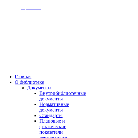
Версия сайта
для слабовидящих
309920, Белгородская обл.,
г. Бирюч, ул. Ольминского д.1
Пн., чт. 8-00 - 18-00,
Вт., ср., сб, вс.. 10-00 - 19-00,
Выходной день - пятница
Главная
О библиотеке
Документы
Внутрибиблиотечные
документы
Нормативные
документы
Стандарты
Плановые и
фактические
показатели
деятельности