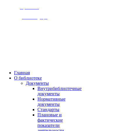
Версия сайта
для слабовидящих
309920, Белгородская обл.,
г. Бирюч, ул. Ольминского д.1
Пн., чт. 8-00 - 18-00,
Вт., ср., сб, вс.. 10-00 - 19-00,
Выходной день - пятница
Главная
О библиотеке
Документы
Внутрибиблиотечные
документы
Нормативные
документы
Стандарты
Плановые и
фактические
показатели
деятельности