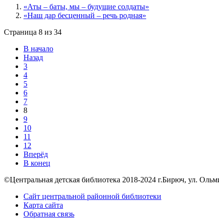
«Аты – баты, мы – будущие солдаты»
«Наш дар бесценный – речь родная»
Страница 8 из 34
В начало
Назад
3
4
5
6
7
8
9
10
11
12
Вперёд
В конец
©Центральная детская библиотека 2018-2024 г.Бирюч, ул. Ольминск
Сайт центральной районной библиотеки
Карта сайта
Обратная связь