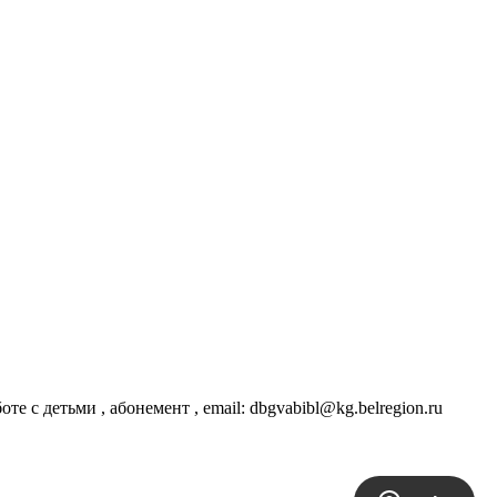
те с детьми , абонемент , email: dbgvabibl@kg.belregion.ru