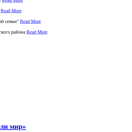
е
Read More
е
Read More
кой семьи"
Read More
ского района
Read More
сли мир»