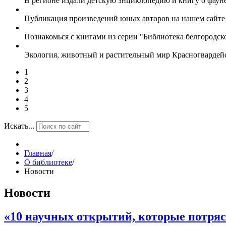
В регионе издали детскую энциклопедию и книгу о фаун
Публикация произведений юных авторов на нашем сайт
Познакомься с книгами из серии "Библиотека белгородс
Экология, животный и растительный мир Красногвардей
1
2
3
4
5
Искать...
Главная
/
О библиотеке
/
Новости
Новости
«10 научных открытий, которые потря