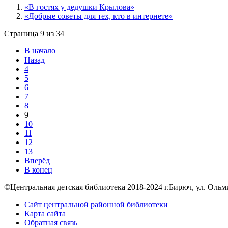
«В гостях у дедушки Крылова»
«Добрые советы для тех, кто в интернете»
Страница 9 из 34
В начало
Назад
4
5
6
7
8
9
10
11
12
13
Вперёд
В конец
©Центральная детская библиотека 2018-2024 г.Бирюч, ул. Ольминск
Сайт центральной районной библиотеки
Карта сайта
Обратная связь