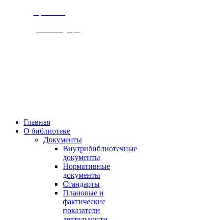
Версия сайта
для слабовидящих
309920, Белгородская обл.,
г. Бирюч, ул. Ольминского д.1
Пн., чт. 8-00 - 18-00,
Вт., ср., сб, вс.. 10-00 - 19-00,
Выходной день - пятница
Главная
О библиотеке
Документы
Внутрибиблиотечные
документы
Нормативные
документы
Стандарты
Плановые и
фактические
показатели
деятельности