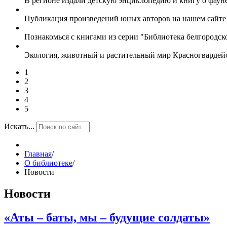
В регионе издали детскую энциклопедию и книгу о фаун
Публикация произведений юных авторов на нашем сайт
Познакомься с книгами из серии "Библиотека белгородс
Экология, животный и растительный мир Красногвардей
1
2
3
4
5
Искать...
Главная
/
О библиотеке
/
Новости
Новости
«Аты – баты, мы – будущие солдаты»