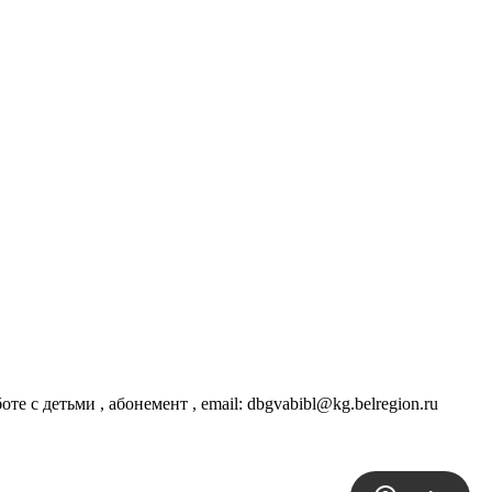
те с детьми , абонемент , email: dbgvabibl@kg.belregion.ru