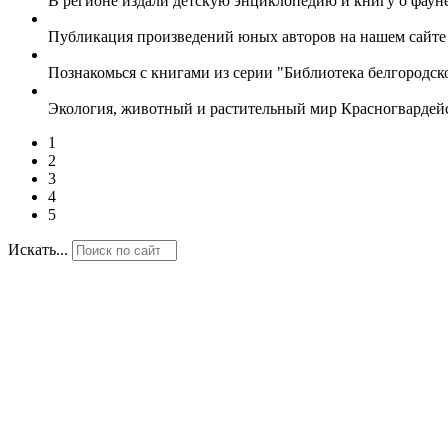
В регионе издали детскую энциклопедию и книгу о фаун
Публикация произведений юных авторов на нашем сайт
Познакомься с книгами из серии "Библиотека белгородс
Экология, животный и растительный мир Красногвардей
1
2
3
4
5
Искать...