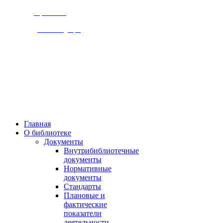
Версия сайта
для слабовидящих
309920, Белгородская обл.,
г. Бирюч, ул. Ольминского д.1
Пн., чт. 8-00 - 18-00,
Вт., ср., сб, вс.. 10-00 - 19-00,
Выходной день - пятница
Главная
О библиотеке
Документы
Внутрибиблиотечные
документы
Нормативные
документы
Стандарты
Плановые и
фактические
показатели
деятельности