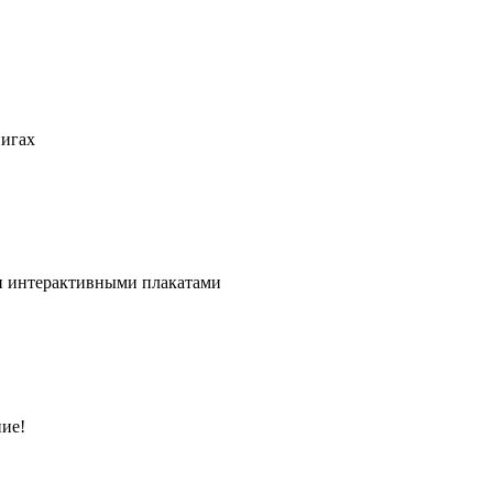
нигах
и интерактивными плакатами
ние!