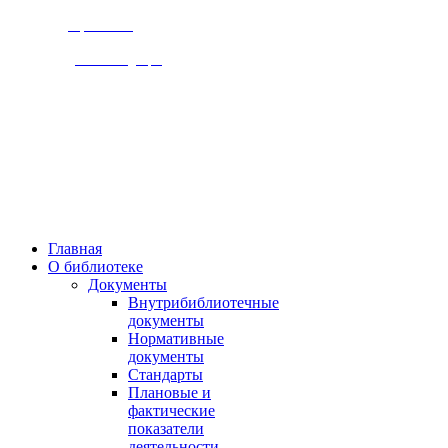
Версия сайта
для слабовидящих
309920, Белгородская обл.,
г. Бирюч, ул. Ольминского д.1
Пн., чт. 8-00 - 18-00,
Вт., ср., сб, вс.. 10-00 - 19-00,
Выходной день - пятница
Главная
О библиотеке
Документы
Внутрибиблиотечные
документы
Нормативные
документы
Стандарты
Плановые и
фактические
показатели
деятельности