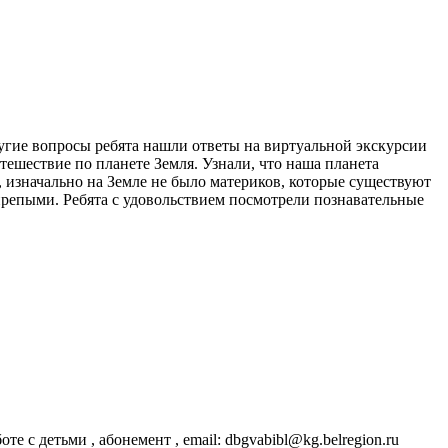
ругие вопросы ребята нашли ответы на виртуальной экскурсии
тешествие по планете Земля. Узнали, что наша планета
 изначально на Земле не было материков, которые существуют
ирепыми. Ребята с удовольствием посмотрели познавательные
те с детьми , абонемент , email: dbgvabibl@kg.belregion.ru