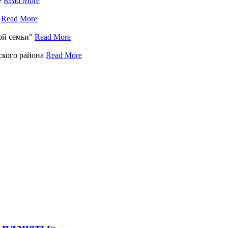
е
Read More
е
Read More
кой семьи"
Read More
ского района
Read More
 планеты».