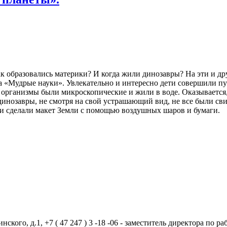
Как образовались материки? И когда жили динозавры? На эти и д
а «Мудрые науки». Увлекательно и интересно дети совершили пу
 организмы были микроскопические и жили в воде. Оказывается,
динозавры, не смотря на свой устрашающий вид, не все были св
и сделали макет Земли с помощью воздушных шаров и бумаги.
ого, д.1, +7 ( 47 247 ) 3 -18 -06 - заместитель директора по рабо