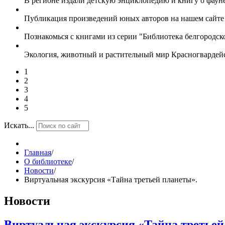
В регионе издали детскую энциклопедию и книгу о фаун
Публикация произведений юных авторов на нашем сайт
Познакомься с книгами из серии "Библиотека белгородс
Экология, животный и растительный мир Красногвардей
1
2
3
4
5
Искать...
Главная
/
О библиотеке
/
Новости
/
Bиртуальная экскурсия «Тайна третьей планеты».
Новости
Bиртуальная экскурсия «Тайна третьей