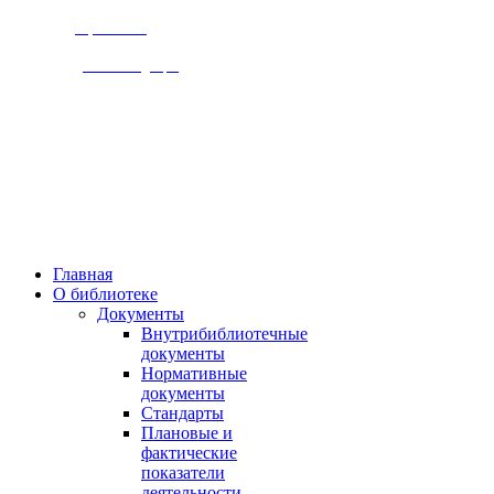
Версия сайта
для слабовидящих
309920, Белгородская обл.,
г. Бирюч, ул. Ольминского д.1
Пн., чт. 8-00 - 18-00,
Вт., ср., сб, вс.. 10-00 - 19-00,
Выходной день - пятница
Главная
О библиотеке
Документы
Внутрибиблиотечные
документы
Нормативные
документы
Стандарты
Плановые и
фактические
показатели
деятельности