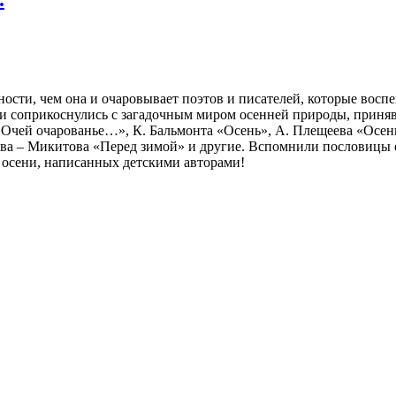
ности, чем она и очаровывает поэтов и писателей, которые воспе
ли соприкоснулись с загадочным миром осенней природы, приняв
 Очей очарованье…», К. Бальмонта «Осень», А. Плещеева «Осень
ва – Микитова «Перед зимой» и другие. Вспомнили пословицы о
 осени, написанных детскими авторами!