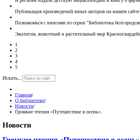
В регионе издали детскую энциклопедию и книгу о фаун
Публикация произведений юных авторов на нашем сайт
Познакомься с книгами из серии "Библиотека белгородс
Экология, животный и растительный мир Красногвардей
1
2
3
4
5
Искать...
Главная
/
О библиотеке
/
Новости
/
Громкие чтения «Путешествие в осень».
Новости
Громкие чтения «Путешествие в осень»