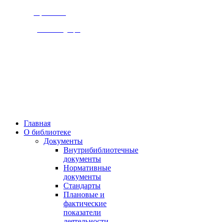
Версия сайта
для слабовидящих
309920, Белгородская обл.,
г. Бирюч, ул. Ольминского д.1
Пн., чт. 8-00 - 18-00,
Вт., ср., сб, вс.. 10-00 - 19-00,
Выходной день - пятница
Главная
О библиотеке
Документы
Внутрибиблиотечные
документы
Нормативные
документы
Стандарты
Плановые и
фактические
показатели
деятельности