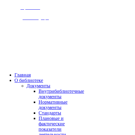
Версия сайта
для слабовидящих
309920, Белгородская обл.,
г. Бирюч, ул. Ольминского д.1
Пн., чт. 8-00 - 18-00,
Вт., ср., сб, вс.. 10-00 - 19-00,
Выходной день - пятница
Главная
О библиотеке
Документы
Внутрибиблиотечные
документы
Нормативные
документы
Стандарты
Плановые и
фактические
показатели
деятельности